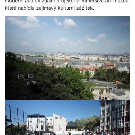
moderní audiovizuální projekci v immersive art muzeu,
která nabídla zajímavý kulturní zážitek.