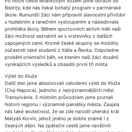
Po noční cestě lehátkovým vozem jsme dorazili do
Bistrițy, kde nás čekal bohatý program v partnerské
škole. Rumunští žáci nám připravili slavnostní přivítání
s hudebním a tanečním vystoupením a následovala
prohlídka školy. Během sportovních aktivit měli naši
žáci možnost seznámit se s vrstevníky z dalších
zapojených zemí. Kromě české skupiny se mobility
zúčastnili také studenti z Itálie a Řecka. Odpoledne
proběhl orientační běh, ve kterém naši žáci dosáhli
vynikajících výsledků a obsadili první tři místa.
Výlet do Kluže
Další den jsme absolvovali celodenní výlet do Kluže
(Cluj-Napoca), jednoho z nejvýznamnějších měst
Transylvánie. S místním průvodcem jsme poznali
historii regionu i významné památky města. Zaujala
nás také skutečnost, že se zde narodil uherský král
Matyáš Korvín, jehož jméno je dobře známé i z
českých dějin. Na zpáteční cestě jsme navštívili