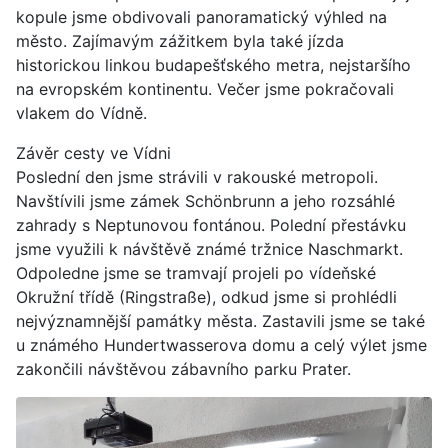
kopule jsme obdivovali panoramatický výhled na
město. Zajímavým zážitkem byla také jízda
historickou linkou budapešťského metra, nejstaršího
na evropském kontinentu. Večer jsme pokračovali
vlakem do Vídně.
Závěr cesty ve Vídni
Poslední den jsme strávili v rakouské metropoli.
Navštívili jsme zámek Schönbrunn a jeho rozsáhlé
zahrady s Neptunovou fontánou. Polední přestávku
jsme využili k návštěvě známé tržnice Naschmarkt.
Odpoledne jsme se tramvají projeli po vídeňské
Okružní třídě (Ringstraße), odkud jsme si prohlédli
nejvýznamnější památky města. Zastavili jsme se také
u známého Hundertwasserova domu a celý výlet jsme
zakončili návštěvou zábavního parku Prater.