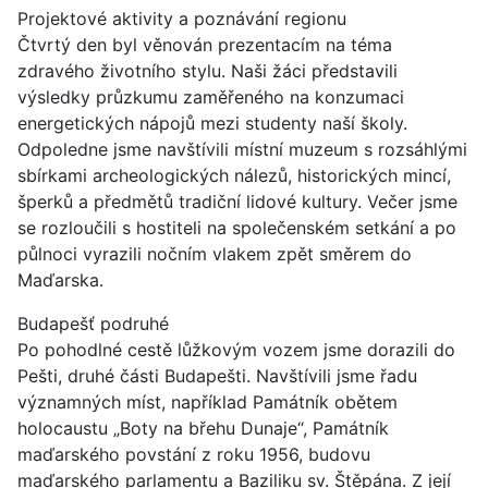
Projektové aktivity a poznávání regionu
Čtvrtý den byl věnován prezentacím na téma
zdravého životního stylu. Naši žáci představili
výsledky průzkumu zaměřeného na konzumaci
energetických nápojů mezi studenty naší školy.
Odpoledne jsme navštívili místní muzeum s rozsáhlými
sbírkami archeologických nálezů, historických mincí,
šperků a předmětů tradiční lidové kultury. Večer jsme
se rozloučili s hostiteli na společenském setkání a po
půlnoci vyrazili nočním vlakem zpět směrem do
Maďarska.
Budapešť podruhé
Po pohodlné cestě lůžkovým vozem jsme dorazili do
Pešti, druhé části Budapešti. Navštívili jsme řadu
významných míst, například Památník obětem
holocaustu „Boty na břehu Dunaje“, Památník
maďarského povstání z roku 1956, budovu
maďarského parlamentu a Baziliku sv. Štěpána. Z její