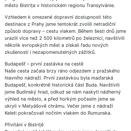
město Bistrița v historickém regionu Transylvánie.
Vzhledem k omezené dopravní dostupnosti této
destinace z Prahy jsme tentokrát zvolili netradiční
způsob dopravy – cestu vlakem. Během šesti dnů jsme
urazili více než 2 500 kilometrů po železnici, navštívili
několik evropských měst a získali řadu nových
zkušeností i nezapomenutelných zážitků.
Budapešť – první zastávka na cestě
Naše cesta začala brzy ráno odjezdem z pražského
hlavního nádraží. První zastávkou byla maďarská
Budapešť, konkrétně historická část Buda. Navštívili
jsme Budínský hrad, odkud se nám naskytl nádherný
výhled na město, a před horkým počasím jsme se
ukryli v Matyášově chrámu. Večer jsme z nádraží
Keleti pokračovali nočním vlakem do Rumunska.
Přivítání v Bistrițě